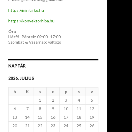
https://minicirko.hu
https://konvektorhiba.hu
Óra
Hétfő–Péntek: 09:00–17:00
Szombat & Vasárnap: változó
NAPTÁR
2026. JÚLIUS
h
K
s
c
p
s
v
1
2
3
4
5
6
7
8
9
10
11
12
13
14
15
16
17
18
19
20
21
22
23
24
25
26