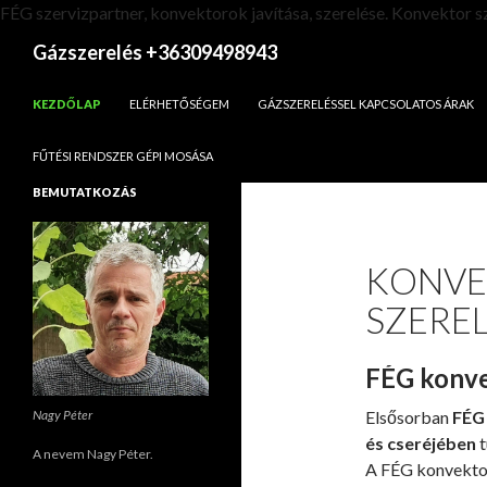
FÉG szervizpartner, konvektorok javítása, szerelése. Konvektor 
Keresés
Gázszerelés +36309498943
KILÉPÉS A TARTALOMBA
KEZDŐLAP
ELÉRHETŐSÉGEM
GÁZSZERELÉSSEL KAPCSOLATOS ÁRAK
FŰTÉSI RENDSZER GÉPI MOSÁSA
BEMUTATKOZÁS
KONVEK
SZEREL
FÉG konve
Elsősorban
FÉG 
Nagy Péter
és cseréjében
t
A nevem Nagy Péter.
A FÉG konvekto