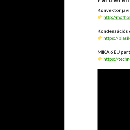
Konvektor javí
http://mpfho
Kondenzációs c
https://biasi
MIKA 6 EU part
https://tech