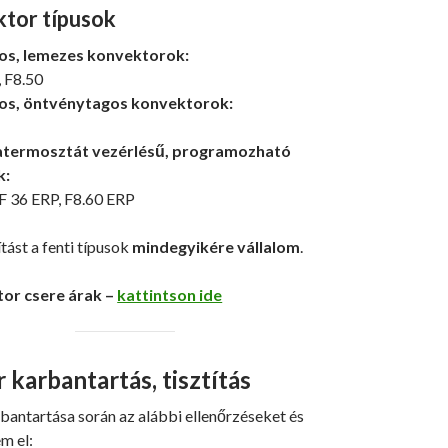
tor típusok
s, lemezes konvektorok:
, F8.50
s, öntvénytagos konvektorok:
atermosztát vezérlésű, programozható
k:
F 36 ERP, F8.60 ERP
tást a fenti típusok
mindegyikére vállalom
.
or csere árak –
kattintson ide
karbantartás, tisztítás
bantartása során az alábbi ellenőrzéseket és
m el: