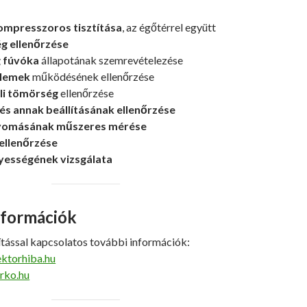
ompresszoros tisztítása
, az égőtérrel együtt
 ellenőrzése
g fúvóka
állapotának szemrevételezése
elemek
működésének ellenőrzése
li tömörség
ellenőrzése
és annak beállításának ellenőrzése
yomásának műszeres mérése
ellenőrzése
yességének vizsgálata
nformációk
ítással kapcsolatos további információk:
ektorhiba.hu
irko.hu