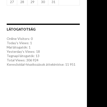
27
28
29
30
31
LÁTOGATOTSÁG
Online Visitors:
0
Today's Views:
1
Mai látogatók:
1
Yesterday's Views:
18
Tegnapi látogatók:
13
Total Views:
306 924
Keresőoldal-hivatkozások áttekintése:
11 951