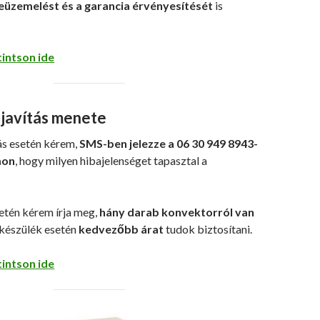
eüzemelést és a garancia érvényesítését
is
tintson ide
javítás menete
ás esetén kérem,
SMS-ben jelezze a 06 30 949 8943-
mon
, hogy milyen hibajelenséget tapasztal a
etén kérem írja meg,
hány darab konvektorról van
 készülék esetén
kedvezőbb árat
tudok biztosítani.
tintson ide