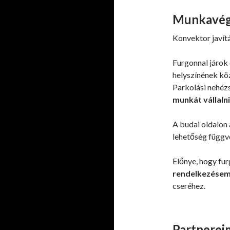
Munkavégz
Konvektor javítá
Furgonnal járok
helyszínének k
Parkolási nehéz
munkát vállalni
A budai oldalon
lehetőség függv
Előnye, hogy fu
rendelkezésemr
cseréhez.
Partnerei