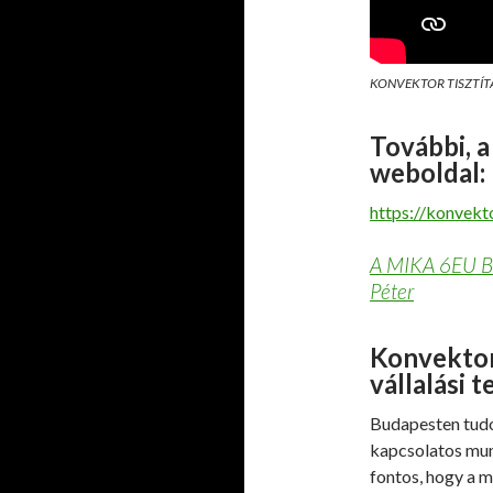
KONVEKTOR TISZTÍT
További, a
weboldal:
https://konvekt
A MIKA 6EU 
Péter
Konvektor 
vállalási t
Budapesten tudom
kapcsolatos munk
fontos, hogy a 