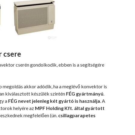
 csere
ektor cserén gondolkodik, ebben is a segítségére
 megoldás akkor adódik, ha a meglévő konvektor is
nan kiválasztott készülék szintén
FÉG gyártmányú
.
gy a
FÉG nevet jelenleg két gyártó is használja
. A
torok helyére az
MPF Holding Kft. által gyártott
lleszkednek megfelelően (ún.
csillagparapetes