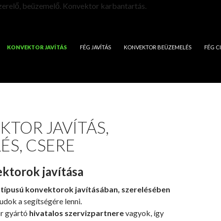
szerelő, beüzemelő. Konvektor karbantartás.
KONVEKTOR JAVÍTÁS
FÉG JAVÍTÁS
KONVEKTOR BEÜZEMELÉS
FÉG C
TOR JAVÍTÁS,
ÉS, CSERE
ktorok javítása
típusú konvektorok javításában, szerelésében
udok a segítségére lenni.
r gyártó
hivatalos szervizpartnere
vagyok, így