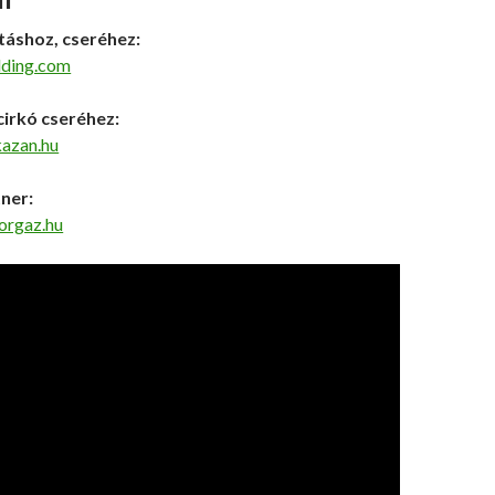
táshoz, cseréhez:
lding.com
irkó cseréhez:
kazan.hu
ner:
norgaz.hu