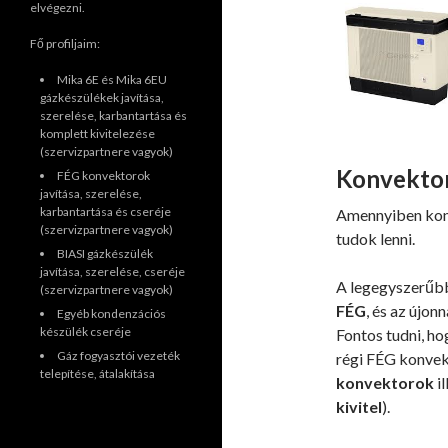
elvégezni.
Fő profiljaim:
Mika 6E és Mika 6EU
gázkészülékek javítása,
szerelése, karbantartása és
komplett kivitelezése
(szervizpartnere vagyok)
Konvektor
FÉG konvektorok
javítása, szerelése,
karbantartása és cseréje
Amennyiben konv
(szervizpartnere vagyok)
tudok lenni.
BIASI gázkészülék
javítása, szerelése, cseréje
A legegyszerűbb
(szervizpartnere vagyok)
FÉG
, és az újon
Egyéb kondenzációs
készülék cseréje
Fontos tudni, ho
Gáz fogyasztói vezeték
régi FÉG konvek
telepítése, átalakítása
konvektorok
i
kivitel
).