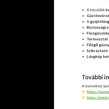
A készülék
k
Gáztömörség
A
gyújtólán
Biztonsági 
Füstgázolda
Termosztát 
Főégő gázn
Szikráztató 
Lángkép hel
További i
A konvektor jav
https://konv
https://minic