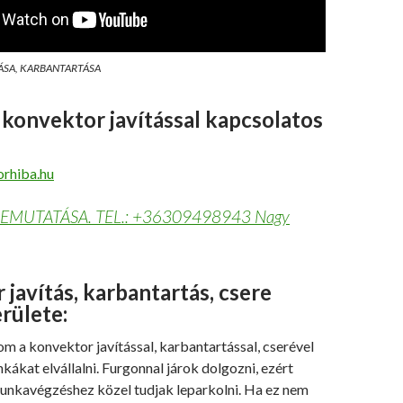
ÁSA, KARBANTARTÁSA
 konvektor javítással kapcsolatos
orhiba.hu
BEMUTATÁSA. TEL.: +36309498943 Nagy
javítás, karbantartás, csere
erülete:
 a konvektor javítással, karbantartással, cserével
ákat elvállalni. Furgonnal járok dolgozni, ezért
munkavégzéshez közel tudjak leparkolni. Ha ez nem