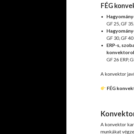
FÉG konvek
Hagyományo
GF 25, GF 35
Hagyományo
GF 30, GF 40
ERP-s, szob
konvektoro
GF 26 ERP, G
A konvektor javí
FÉG konvekt
Konvektor 
A konvektor kar
munkákat végze