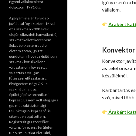
igény esetén a
b
Egyéni vállakozóként
dolgozom 1991 óta.
vállalom.
A pályám elején tv-video
Árakért kat
javítással foglakoztam. Mivel
ez a szakma a 2000 évek
elején elkezdett hanyatlani, új
szakmát kellett keresnem.
Sokat építkeztem addigi
Konvektor 
életem során, így azt
gondoltam, hogy az építő ipari
Konvektor javít
szakmák közül kellene
választanom. Így esett a
as telefonszá
választás a víz- gáz-
készüléknél.
fűtésszerelő szakmára.
Elvégeztem négy OKJ-s
szakmát, majd az
Karbantartás es
épületgépész technikusi
szó
, mivel több
képzést. Ez nem volt elég, így a
gáz műszaki biztonsági
felülvizsgálói képzésből is
Árakért kat
sikeres vizsgát tettem.
Regisztrált gázszerelővé
váltam, így ezen a területen
tudok munkákat elvállalni,