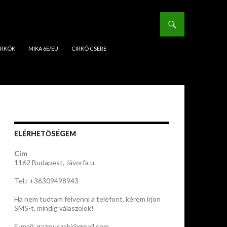
IRKÓK
MIKA 6E/EU
CIRKÓ CSERE
ELÉRHETŐSÉGEM
Cím
1162 Budapest, Jávorfa u.
Tel.: +36309498943
Ha nem tudtam felvenni a telefont, kérem írjon
SMS-t, mindig válaszolok!
E-mail: gazmuszaki@gmail.com