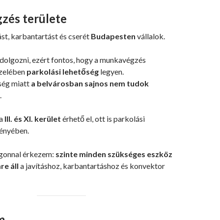
és területe
st, karbantartást és cserét
Budapesten
vállalok.
 dolgozni, ezért fontos, hogy a munkavégzés
özelében
parkolási lehetőség
legyen.
ség miatt
a belvárosban sajnos nem tudok
.
 a
III. és XI. kerület
érhető el, ott is parkolási
ényében.
rgonnal érkezem:
szinte minden szükséges eszköz
e áll
a javításhoz, karbantartáshoz és konvektor
m